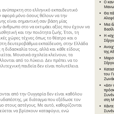
Ο καν
Μανω
ι ανύπαρκτη στο ελληνικό εκπαιδευτικό
Θα πά
ν αφορά μόνο όσους θέλουν να την
Αλεφ
ης είναι σημαντική σαν βάση μίας
Μια ά
 άνθρωπο στο να εκτιμάει αξίες που έχουν να
Βασίλ
ισθητική και την ποιότητα ζωής. Έτσι, τη
Η «σχ
κές χώρες τέχνες όπως το θέατρο και ο
Σέργι
στη δευτεροβάθμια εκπαίδευση, στην Ελλάδα
Ανοιχ
η διδασκαλία τους, αλλά και κάθε είδους
της A
είται. Μουσικά σχολεία κλείνουν, τα
Μαρσά
λονται από το Λύκειο. Δεν πρέπει να το
Σέργι
λιτεχνική παιδεία δεν είναι πολυτέλεια.
Κατασ
του Γ
Ζωνά
«Δεν 
πρόσκ
ονται από την Ουγγαρία δεν είναι καθόλου
Συνέν
υδαπέστης, με διάταγμα που εξέδωσε τον
στη Μ
ο στους αστέγους. Με αυτό, καθορίζονται
Κάντε
εύεται να βρίσκουν καταφύγιο, ενώ
Συνέν