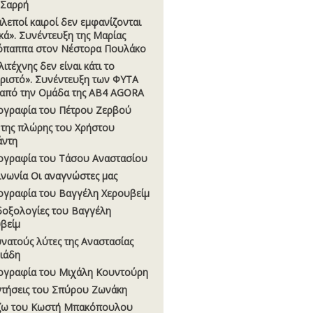
 Σαρρή
αλεποί καιροί δεν εµφανίζονται
κά». Συνέντευξη της Μαρίας
όπαππα στον Νέστορα Πουλάκο
ιτέχνης δεν είναι κάτι το
ριστό». Συνέντευξη των ΦΥΤΑ
, από την Οµάδα της AB4 AGORA
ογραφία του Πέτρου Ζερβού
 της πλώρης του Χρήστου
άντη
ογραφία του Τάσου Αναστασίου
ινωνία Οι αναγνώστες µας
ογραφία του Βαγγέλη Χερουβείµ
οξολογίες του Βαγγέλη
βείµ
υνατούς λύτες της Αναστασίας
σιάδη
ογραφία του Μιχάλη Κουντούρη
τήσεις του Σπύρου Ζωνάκη
ζω του Κωστή Μπακόπουλου