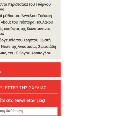
οντα περιστατικά του Γιώργου
να
οί µύθοι του Άγγελου Τσέκερη
 About του Νέστορα Πουλάκου
ς σκούφος της Κωνσταντίνας
ου
δογευσία του Χρήστου Κωστή
t News της Αναστασίας Σιµιτσιάδη
πα, του Γιώργου Αράπογλου
r
SLETTER ΤΗΣ ΣΧΕΔΙΑΣ
τε στο Newsletter μας!