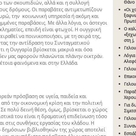
Θάνο
ο των σκουπιδιών, αλλά και η συλλογή
ους δρόμους. Οι παραβάτες αντιμετωπίζουν
«Οι χ
ξαφνι
υρώ, την κοινωνική υπηρεσία ή ακόμη και
Πρωτ
μμένες παραβάσεις. Με άλλα λόγια, οι άστεγοι
Ο καλλ
κληματίες, επειδή είναι φτωχοί. Η ουγγρική
«ξεχω
ειραθεί να ποινικοποιήσει, με τη σειρά της,
στη J
ντας την αντίδραση του Συνταγματικού
Γελοι
τι η Ουγγαρία βρίσκεται μακριά και όσα
Λόγια
δεν μας αφορούν πλανώνται πλάνην οικτράν.
Αλεφ
έτοια φαινόμενα και στην Ελλάδα.
Γελοι
Επικο
Γελοι
Παραδ
ρεάν πρόσβαση σε υγεία, παιδεία και
Χερου
 από την οικονομική κρίση και την πολιτική
Για δ
 Σε πολύ δεινή θέση, όμως, βρίσκεται ο χώρος
Σιµιτ
στικά του είναι η δραματική επιδείνωση τόσο
Γελοι
αι στις συνθήκες εργασίας του κλάδου. Η
Συναν
 δημόσιων βιβλιοθηκών της χώρας αποτελεί
Εστιά