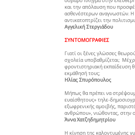
σοβαρό πλήγμα στην ελεύθερ
και την απόλαυση που προσφέρ
ασθενέστερων αναγνωστών. Η 
αντικατοπτρίζει την πολιτισμ
Αγγελική Στεργιάδου
ΣΥΝΤΟΜΟΓΡΑΦΙΕΣ
Γιατί οι ξένες γλώσσες θεωρού
σχολεία υποβαθμίζεται; Μέχρ
φροντιστηριακή εκπαίδευση θα
εκμάθησή τους;
Ηλίας Σπυρόπουλος
Μήπως θα πρέπει να στρέψουμ
ευαίσθητους» τηλε-δημοσιογρ
εξωφρενικής αμοιβής, παριστ
ανθρώπου», νιώθοντας, στην ο
Άννα Χατζηδημητρίου
Η κίνηση της καλοντυμένης γ