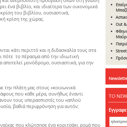
η και ανεμπόδιστη πρόσβαση όλων στη γνώση
Επείγ
ει ένα βιβλίο, και ιδιαίτερα των οικονομικά
Μπαζί
κρίση του βιβλίου, ουσιαστικά,
Aστικ
ική κρίση της χώρας.
Out &
Φθηνό
Μαύρ
Πατρι
νται κάτι περιττό και η διδασκαλία τους στα
Stree
ι πότε το πέρασμα από την ιδιωτική
Πρόσω
 αποτελεί μονόδρομο, ουσιαστικά, για την
Newslette
ε την πλάτη μας στους «κοινωνικά
άφους που κάθε μέρα, συνήθως έναντι
ΤΟ NEW
άνουν τους υπερασπιστές του «απλού
υσία, βαθιά περιφρόνηση για αυτόν;
Εγγραφεί
υναίκας που κλώτσησε ένα κοριτσάκι ρομά που