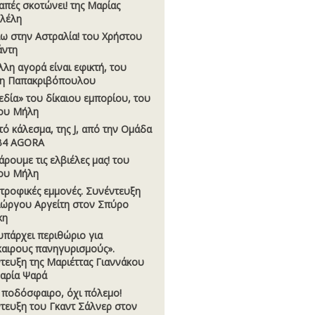
απές σκοτώνει! της Μαρίας
λέλη
ω στην Αστραλία! του Χρήστου
άντη
λλη αγορά είναι εφικτή, του
η Παπακριβόπουλου
εδία» του δίκαιου εµπορίου, του
ου Μήλη
τό κάλεσµα, της J, από την Οµάδα
B4 AGORA
ρουµε τις ελβιέλες µας! του
ου Μήλη
τροφικές εµµονές. Συνέντευξη
ιώργου Αργείτη στον Σπύρο
κη
υπάρχει περιθώριο για
αιρους πανηγυρισµούς».
τευξη της Μαριέττας Γιαννάκου
αρία Ψαρά
 ποδόσφαιρο, όχι πόλεµο!
τευξη του Γκαντ Σάλνερ στον