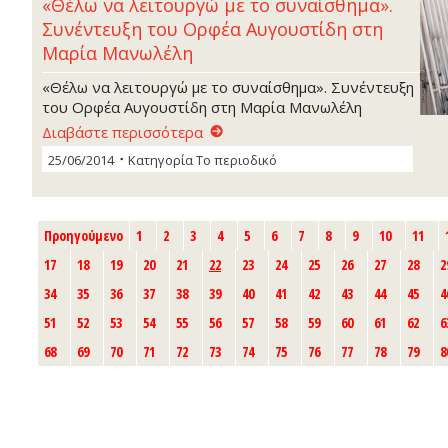
«Θέλω να λειτουργώ µε το συναίσθηµα».
Συνέντευξη του Ορφέα Αυγουστίδη στη
Μαρία Μανωλέλη
«Θέλω να λειτουργώ µε το συναίσθηµα». Συνέντευξη
του Ορφέα Αυγουστίδη στη Μαρία Μανωλέλη
Διαβάστε περισσότερα
25/06/2014
Κατηγορία
Το περιοδικό
Προηγούμενο
1
2
3
4
5
6
7
8
9
10
11
17
18
19
20
21
22
23
24
25
26
27
28
2
34
35
36
37
38
39
40
41
42
43
44
45
4
51
52
53
54
55
56
57
58
59
60
61
62
6
68
69
70
71
72
73
74
75
76
77
78
79
8