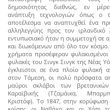
δημοσιότητας διεθνώς, εν μέρ
ανάπτυξη τεχνολογιών όπως ο τ
αποτέλεσμα να αναπτυχθεί ένα πρ
αλληλεγγύης προς τον ιρλανδικό 
εντυπωσιακό ήταν η συμμετοχή σε 
και διωκόμενων από όλο τον κόσμο.
χρήματα προσέφεραν φυλακισμένοι 
φυλακές του Σινγκ Σινγκ της Νέας Υό
έγκλειστοι σε ένα πλοίο φυλακή 
στον Τάμεση, οι πολύ πρόσφατα α
μαύροι σκλάβοι των βρετανικώ
Καραϊβικής (Τζαμάικα, Μπαρμπ
Κριστόφ). Το 1847, στην κορύφωση 
κρίσης, οι Ναβάχο και οι Χόπι τ