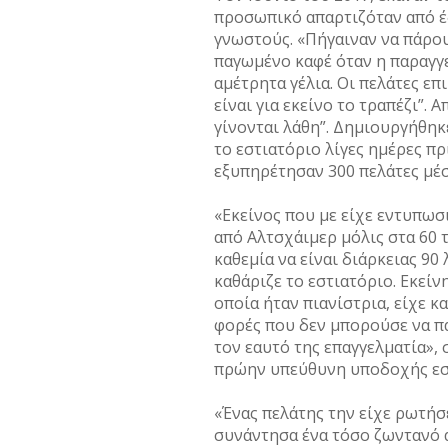
προσωπικό απαρτιζόταν από έξ
γνωστούς. «Πήγαιναν να πάρου
παγωμένο καφέ όταν η παραγγε
αμέτρητα γέλια. Οι πελάτες ε
είναι για εκείνο το τραπέζι”. 
γίνονται λάθη”. Δημιουργήθηκε
το εστιατόριο λίγες ημέρες π
εξυπηρέτησαν 300 πελάτες μέσα
«Εκείνος που με είχε εντυπωσι
από Αλτσχάιμερ μόλις στα 60 τ
καθεμία να είναι διάρκειας 90
καθάριζε το εστιατόριο. Εκείν
οποία ήταν πιανίστρια, είχε 
φορές που δεν μπορούσε να πα
τον εαυτό της επαγγελματία», σ
πρώην υπεύθυνη υποδοχής εσ
«Ένας πελάτης την είχε ρωτήσε
συνάντησα ένα τόσο ζωντανό ά