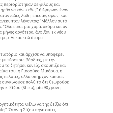
ς περιορίστηκαν σε φίλους και
 ήρθα να κάνω εδώ;” ή έφερναν έναν
ατοντάδες λάθη, έπεσαν, όμως, και
 ανέκυπταν λέγοντας: “Μάλλον αυτό
: “Όλα είναι μια χαρά, ακόμα και αν
ς μήνες αργότερα, άνοιξαν εκ νέου
άιμερ. Δεκαοκτώ άτομα
στιατόριο και άρχισε να υποφέρει
 με τέσσερις βάρδιες, με την
ου το ζητήσει κανείς, σκούπιζε και
αίκα του, η Γιασούκο Μικάουα, η
υς πελάτες, αλλά υπήρχαν κάποιες
Με συγκινούσε πολύ το ότι θεωρούσε
ν κ. Σίζου (Shizu), μία 90χρονη
εργητικότητα. Θέλω να της δείξω ότι
;”. Όταν η Σίζου πήγε σπίτι,