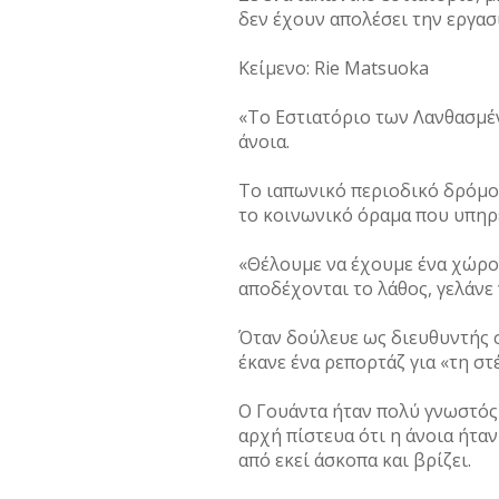
δεν έχουν απολέσει την εργασ
Κείμενο: Rie Matsuoka
«Το Εστιατόριο των Λανθασμέ
άνοια.
Το ιαπωνικό περιοδικό δρόμου
το κοινωνικό όραμα που υπηρε
«Θέλουμε να έχουμε ένα χώρο ό
αποδέχονται το λάθος, γελάνε 
Όταν δούλευε ως διευθυντής σ
έκανε ένα ρεπορτάζ για «τη σ
O Γουάντα ήταν πολύ γνωστός
αρχή πίστευα ότι η άνοια ήτα
από εκεί άσκοπα και βρίζει.