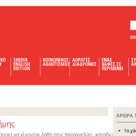
ΕΠ
ΙΚΟ
SHEDIA
ΚΟΙΝΩΝΙΚΟΣ
ΑΟΡΑΤΕΣ
ΕΝΑΣ
Σ
Υ
ENGLISH
ΑΘΛΗΤΙΣΜΟΣ
ΔΙΑΔΡΟΜΕΣ
ΚΑΦΕΣ ΣΕ
ΑΛ
EDITION
ΠΕΡΙΜΕΝΕΙ
ΑΡΘΡΑ 
ήμης
Τα χά
πορεί να γίνονται λάθη στις παραγγελίες, καταδεικνύεται, 