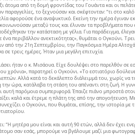
ι άτομα από τη δομή φροντίδας του Γουάντα και οι πελάτε
ν παραγγελίες, το ξεχνούσαν και σκέφτονταν: “τι στο καλό
λία αφορούσε ένα αναψυκτικό. Εκείνη την ημέρα έγιναν εκ
πικοινωνούσαν μεταξύ τους και έλυναν τα προβλήματα που
Aποδέχθηκαν την κατάσταση με γέλια. Για παράδειγμα, έλεγαν
 ένα περιβάλλον ανεκτικότητας», θυμάται ο Ογκούνι. Τρει
ριν από την 21η Σεπτεμβρίου, την Παγκόσμια Ημέρα Αλτσχ
 σε τρεις ημέρες. Ήταν μια μεγάλη επιτυχία.
άσει ήταν ο κ. Μισάουα. Είχε δουλέψει στο παρελθόν σε ε
ου χρόνια», παρατηρεί ο Ογκούνι. «Το εστιατόριο δούλευε
 λεπτών. Αλλά κατά το δεκάλεπτο διάλειμμά του, χωρίς να τ
η την ώρα, κατάλαβα τη στάση του απέναντι στη ζωή. Η γυν
και αυτή παρόμοια συμπεριφορά. Έπαιζε πιάνο μπροστά στο
ίξει καλά και έτρεμε η πλάτη της από την απογοήτευση. 
υνεχίζει ο Ογκούνι, που θυμάται, επίσης, την ιστορία με τη
τιατορίου.
ι: “Η μητέρα μου είναι και αυτή 90 ετών, αλλά δεν έχει εν
τομο σαν εσάς, μπορούμε να βγάλουμε μαζί μια φωτογραφία