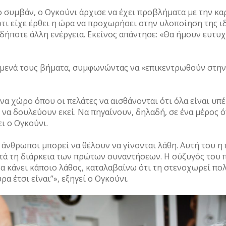
ο συμβάν, ο Ογκούνι άρχισε να έχει προβλήματα με την κα
ότι είχε έρθει η ώρα να προχωρήσει στην υλοποίηση της ι
δήποτε άλλη ενέργεια. Εκείνος απάντησε: «Θα ήμουν ευτυχ
όμενά τους βήματα, συμφωνώντας να «επικεντρωθούν στην 
α χώρο όπου οι πελάτες να αισθάνονται ότι όλα είναι υπέ
 να δουλεύουν εκεί. Να πηγαίνουν, δηλαδή, σε ένα μέρος 
ι ο Ογκούνι.
 άνθρωποι μπορεί να θέλουν να γίνονται λάθη. Αυτή του η
ατά τη διάρκεια των πρώτων συναντήσεων. Η σύζυγός του 
α κάνει κάποιο λάθος, καταλαβαίνω ότι τη στενοχωρεί πολύ
α έτσι είναι”», εξηγεί ο Ογκούνι.