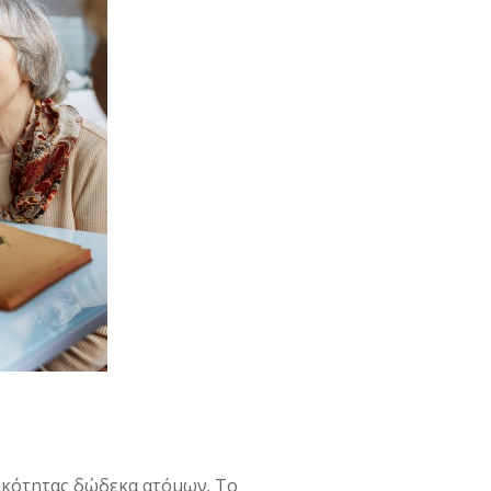
τικότητας δώδεκα ατόμων. Το