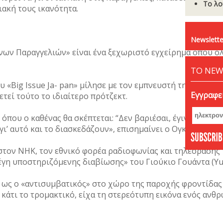
Το λο
ιακή τους ικανότητα.
Newslette
νων Παραγγελιών» είναι ένα ξεχωριστό εγχείρημα όπου ό
ΤΟ NEW
 «Βig Issue Ja- pan» μίλησε με τον εμπνευστή της πρωτο
Εγγραφεί
τεί τούτο το ιδιαίτερο πρότζεκτ.
που ο καθένας θα σκέπτεται: “Δεν βαριέσαι, έγινε ένα λάθ
γι’ αυτό και το διασκεδάζουν», επισημαίνει ο Ογκούνι.
τον ΝΗΚ, τον εθνικό φορέα ραδιοφωνίας και τηλεόρασης τ
τέγη υποστηριζόμενης διαβίωσης» του Γιούκιο Γουάντα (Yu
 ως ο «αντισυμβατικός» στο χώρο της παροχής φροντίδας 
ν κάτι το τρομακτικό, είχα τη στερεότυπη εικόνα ενός ανθ