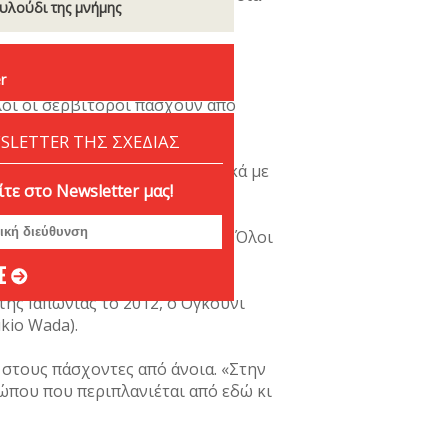
υλούδι της μνήμης
r
λοι οι σερβιτόροι πάσχουν από
SLETTER ΤΗΣ ΣΧΕΔΙΑΣ
βουλίας Σίρο Ογκούνι αναφορικά με
τε στο Newsletter μας!
ος, δεν χάλασε δα κι ο κόσμος. Όλοι
ης Ιαπωνίας το 2012, ο Ογκούνι
kio Wada).
στους πάσχοντες από άνοια. «Στην
ρώπου που περιπλανιέται από εδώ κι