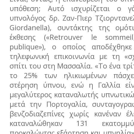
υπόθεση; Αυτό ισχυρίζεται ο γά
υπνολόγος δρ. Ζαν-Πιερ Τζιορντανελ
Giordanella), συντάκτης της ομότ
έκθεσης («Retrouver le sommeil
publique»), ο οποίος αποδέχθηκ
τηλεφωνική επικοινωνία με τη «σ
σπίτι του στη Μασσαλία. «Το ένα τρί
το 25% των ηλικιωμένων πάσχε
στέρηση ύπνου, ενώ η Γαλλία είν
μεγαλύτερος καταναλωτής υπνωτικ
μετά την Πορτογαλία, συνταγογρα
βενζοδιαζεπίνες χωρίς κανέναν έ
καταναλώθηκαν 131 εκατομμύ
προκαλώντας εξάρτηση και υπνηλία»,