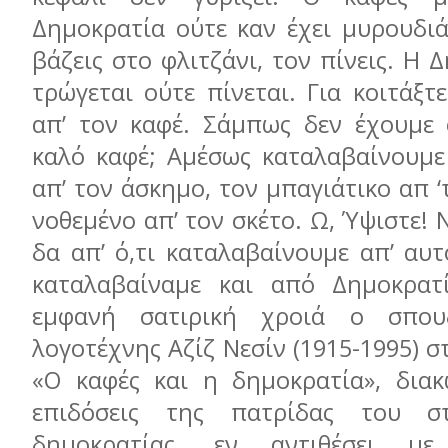
Δημοκρατία ούτε καν έχει μυρουδιά
βάζεις στο φλιτζάνι, τον πίνεις. Η 
τρώγεται ούτε πίνεται. Για κοιτάξτ
απ’ τον καφέ. Σάμπως δεν έχουμε 
καλό καφέ; Αμέσως καταλαβαίνουμε
απ’ τον άσκημο, τον μπαγιάτικο απ ‘
νοθεμένο απ’ τον σκέτο. Ω, Ύψιστε! 
δα απ’ ό,τι καταλαβαίνουμε απ’ αυ
καταλαβαίναμε και από Δημοκρατί
εμφανή σατιρική χροιά ο σπου
λογοτέχνης Αζίζ Νεσίν (1915-1995) 
«Ο καφές και η δημοκρατία», δια
επιδόσεις της πατρίδας του σ
δημοκρατίας, εν αντιθέσει με