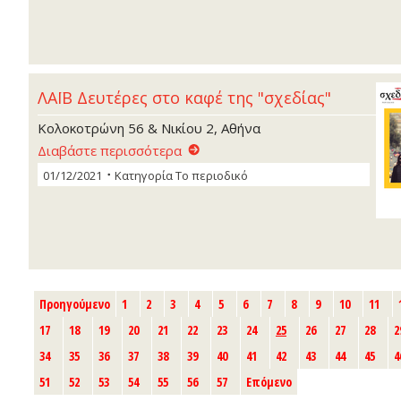
ΛΑΪΒ Δευτέρες στο καφέ της "σχεδίας"
Κολοκοτρώνη 56 & Νικίου 2, Αθήνα
Διαβάστε περισσότερα
01/12/2021
Κατηγορία
Το περιοδικό
Προηγούμενο
1
2
3
4
5
6
7
8
9
10
11
17
18
19
20
21
22
23
24
25
26
27
28
2
34
35
36
37
38
39
40
41
42
43
44
45
4
51
52
53
54
55
56
57
Επόμενο