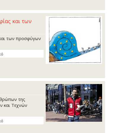
φίας και των
 και των προσφύγων
κό
νθρώπων της
ν και Τεχνών
κό