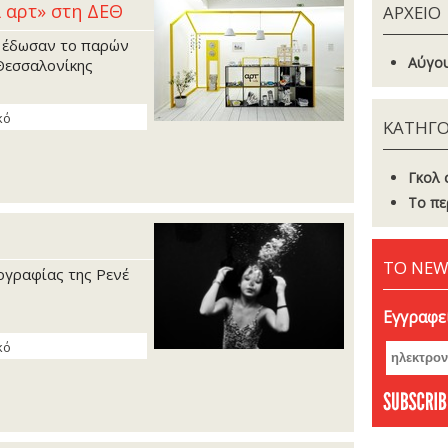
α αρτ» στη ΔΕΘ
ΑΡΧΕΙΟ
» έδωσαν το παρών
Αύγου
 Θεσσαλονίκης
κό
ΚΑΤΗΓΟ
Γκoλ 
Το πε
ΤΟ NEW
ογραφίας της Ρενέ
Εγγραφεί
κό