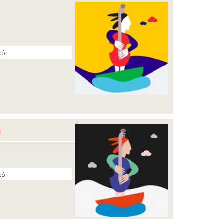
κό
!
κό