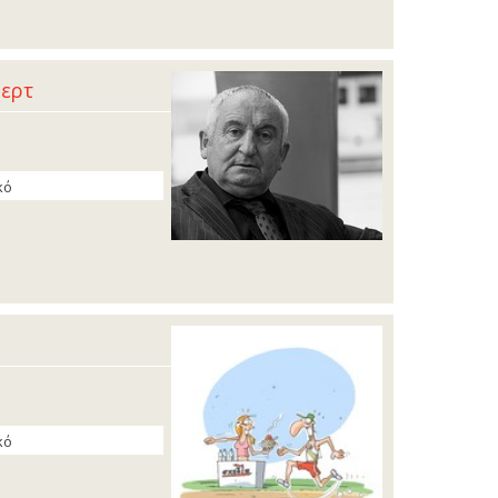
περτ
κό
κό