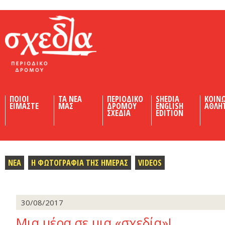
Shedia
ΠΟΙΟΙ
ΤΑ ΝΕΑ
ΠΕΡΙΟΔΙΚΟ
SHEDIA
ΚΟΙΝ
ΕΙΜΑΣΤΕ
ΜΑΣ
ΔΡΟΜΟΥ
ENGLISH
ΑΘΛΗ
ΣΧΕΔΙΑ
EDITION
ΝΕΑ
Η ΦΩΤΟΓΡΑΦΙΑ ΤΗΣ ΗΜΕΡΑΣ
VIDEOS
30/08/2017
Μια μέρα σε μια «σχεδία»!