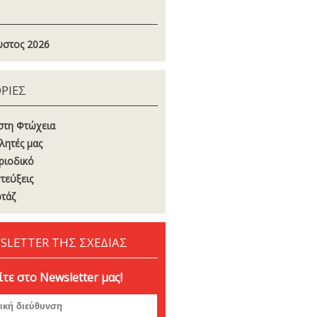
στος 2026
ΡΙΕΣ
στη Φτώχεια
λητές μας
ριοδικό
τεύξεις
τάζ
SLETTER ΤΗΣ ΣΧΕΔΙΑΣ
τε στο Newsletter μας!