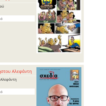
βού
κό
ήστου Αλεφάντη
 Αλεφάντη
κό