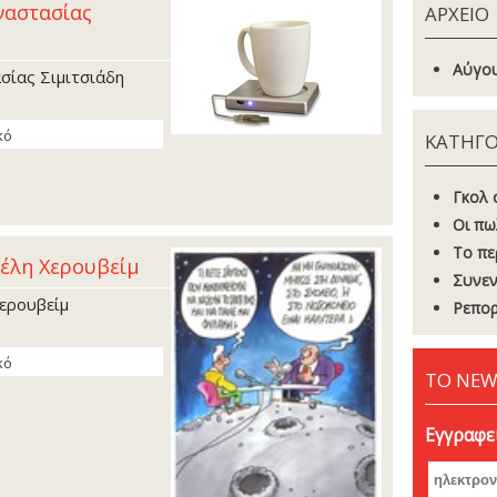
ναστασίας
ΑΡΧΕΙΟ
Αύγου
σίας Σιµιτσιάδη
κό
ΚΑΤΗΓΟ
Γκoλ 
Οι πω
Το πε
έλη Χερουβείµ
Συνεν
ερουβείµ
Ρεπορ
κό
ΤΟ NEW
Εγγραφεί