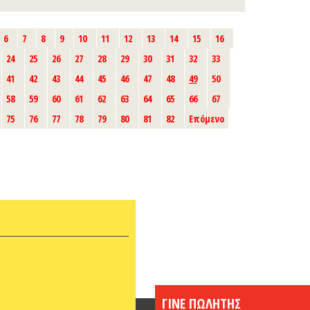
6
7
8
9
10
11
12
13
14
15
16
24
25
26
27
28
29
30
31
32
33
41
42
43
44
45
46
47
48
49
50
58
59
60
61
62
63
64
65
66
67
75
76
77
78
79
80
81
82
Επόμενο
ΓΙΝΕ ΠΩΛΗΤΗΣ