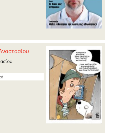
 Αναστασίου
τασίου
κό