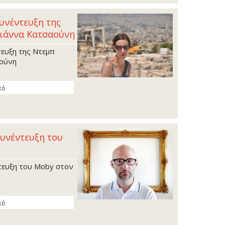
Συνέντευξη της
ιάννα Κατσαούνη
τευξη της Ντεµπ
ούνη
κό
Συνέντευξη του
τευξη του Moby στον
κό