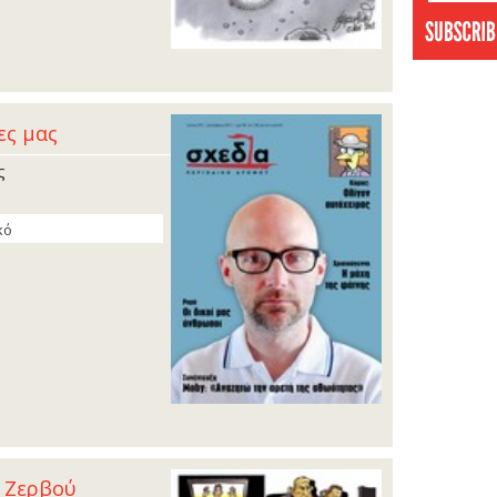
ες µας
ς
κό
υ Ζερβού