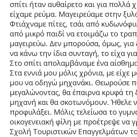
σπίτι ήταν αυθαίρετο και για πολλά 
είχαμε ρεύμα. Μαγειρεύαμε στην ξυ
Φτιάχναμε πίτες, τσάι από κυδωνόφυ
από μικρό παιδί να ετοιμάζω το τραπέ
μαγειρεύω. Δεν μπορούσα, όμως, για
να κάνω την ίδια συνταγή, το είχα γι
Στο σπίτι απολαμβάναμε ένα αίσθημα
Στα εννιά μου μόλις χρόνια, με είχε 
μου να οδηγώ μηχανάκι. Θεωρούσε π
μεγαλώνοντας, θα έπαιρνα κρυφά τη 
μηχανή και θα σκοτωνόμουν. Ήθελε ν
προφυλάξει. Μόλις τελείωσα το γυμνά
οικογενειακή φίλη με προέτρεψε να 
Σχολή Τουριστικών Επαγγελμάτων τ