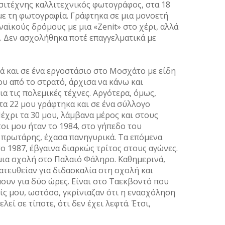
σιτέχνης καλλιτεχνικός φωτογράφος, στα 18
με τη φωτογραφία. Γράφτηκα σε μια μονοετή
αϊκούς δρόμους με μια «Zenit» στο χέρι, αλλά
ο. Δεν ασχολήθηκα ποτέ επαγγελματικά με
ιά και σε ένα εργοστάσιο στο Μοσχάτο με είδη
ου από το στρατό, άρχισα να κάνω και
ια τις πολεμικές τέχνες. Αργότερα, όμως,
α 22 μου γράφτηκα και σε ένα σύλλογο
χρι τα 30 μου, λάμβανα μέρος και στους
οι μου ήταν το 1984, στο γήπεδο του
 πρωτάρης, έχασα πανηγυρικά. Τα επόμενα
το 1987, έβγαινα διαρκώς τρίτος στους αγώνες.
 μια σχολή στο Παλαιό Φάληρο. Καθημερινά,
ατευθείαν για διδασκαλία στη σχολή και
ουν για δύο ώρες. Είναι στο Ταεκβοντό που
είς μου, ωστόσο, γκρίνιαζαν ότι η ενασχόληση
εί σε τίποτε, ότι δεν έχει λεφτά. Έτσι,