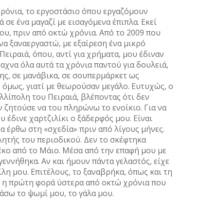
χρόνια, το εργοστάσιο όπου εργαζόμουν
σε ένα μαγαζί με εισαγόμενα έπιπλα. Εκεί
ου, πριν από οκτώ χρόνια. Από το 2009 που
 να ξαναεργαστώ, με εξαίρεση ένα μικρό
ειραιά, όπου, αντί για χρήματα, μου έδιναν
αχνα όλα αυτά τα χρόνια παντού για δουλειά,
ης, σε μανάβικα, σε σουπερμάρκετ ως
, όμως, γιατί με θεωρούσαν μεγάλο. Ευτυχώς, ο
λίπολη του Πειραιά, βλέποντας ότι δεν
 ζητούσε να του πληρώνω το ενοίκιο. Για να
 έδινε χαρτζιλίκι ο ξάδερφός μου. Είναι
α έρθω στη «σχεδία» πριν από λίγους μήνες.
λητής του περιοδικού. Δεν το σκέφτηκα
έκο από το Μάιο. Μέσα από την επαφή μου με
γεννήθηκα. Αν και ήμουν πάντα γελαστός, είχε
λη μου. Επιτέλους, το ξαναβρήκα, όπως και τη
ι η πρώτη φορά ύστερα από οκτώ χρόνια που
ράσω το ψωμί μου, το γάλα μου.