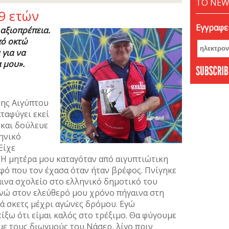
ΤΟ NEW
9 ετών
Εγγραφεί
αξιοπρέπεια.
πό οκτώ
 για να
 μου».
της Αιγύπτου
αταφύγει εκεί
 και δούλευε
ηνικό
Είχε
. Η μητέρα μου καταγόταν από αιγυπτιώτικη
ρφό που τον έχασα όταν ήταν βρέφος. Πνίγηκε
αινα σχολείο στο ελληνικό δημοτικό του
ενώ στον ελεύθερό μου χρόνο πήγαινα στη
ά σκετς μέχρι αγώνες δρόμου. Εγώ
ίξω ότι είμαι καλός στο τρέξιμο. Θα φύγουμε
 με τους διωγμούς του Νάσερ, λίγο πριν