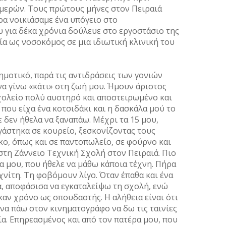
Ημερών. Τους πρώτους μήνες στον Πειραιά
ρα νοικιάσαμε ένα υπόγειο στο
υ για δέκα χρόνια δούλευε στο εργοστάσιο της
ία ως νοσοκόμος σε μια ιδιωτική κλινική του
ημοτικό, παρά τις αντιδράσεις των γονιών
να γίνω «κάτι» στη ζωή μου. Ήμουν άριστος
χολείο πολύ αυστηρό και αποστειρωμένο και
που είχα ένα κοτσιδάκι και η δασκάλα μού το
ε δεν ήθελα να ξαναπάω. Μέχρι τα 15 μου,
γάστηκα σε κουρείο, ξεσκονίζοντας τους
κο, όπως και σε παντοπωλείο, σε φούρνο και
στη Ζάννειο Τεχνική Σχολή στον Πειραιά. Πιο
 μου, που ήθελε να μάθω κάποια τέχνη. Πήρα
χνίτη. Τη φοβόμουν λίγο. Όταν έπαθα και ένα
, αποφάσισα να εγκαταλείψω τη σχολή, ενώ
αν χρόνο ως σπουδαστής. Η αλήθεια είναι ότι
 να πάω στον κινηματογράφο να δω τις ταινίες
ία. Επηρεασμένος και από τον πατέρα μου, που