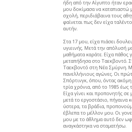
ήδη από την Αίγυπτο ήταν ερα
μου δοκίμασα να καταπιαστώ 
σχολή, περιδιάβαινα τους αθην
φαίνεται πως δεν είχα ταλέντ
αυτήν.
Στα 17 μου, είχα πιάσει δουλε
υγιεινής. Μετά την απόλυσή μ
μαθήματα καράτε. Είχα πάθος γ
μεταπήδησα στο Ταεκβοντό. Στ
Ταεκβοντό στη Νέα Σμύρνη. Μέ
πανελλήνιους αγώνες. Οι πρώτ
Σπόρτινγκ, όπου, όντας ακόμη
τρία χρόνια, από το 1985 έως 
Είχα γίνει και προπονητής σε
μετά το εργοστάσιο, πήγαινα κ
ύστερα, τα βράδια, προπονούμ
έβλεπα το μέλλον μου. Οι γον
μου με το άθλημα αυτό δεν ωφελ
αναγκάστηκα να σταματήσω.