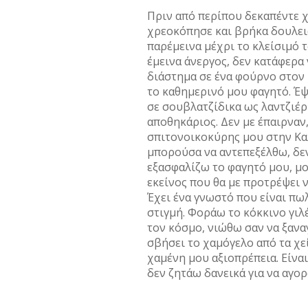
Πριν από περίπου δεκαπέντε 
χρεοκόπησε και βρήκα δουλειά 
παρέμεινα μέχρι το κλείσιμό τ
έμεινα άνεργος, δεν κατάφερα
διάστημα σε ένα φούρνο στον Π
το καθημερινό μου φαγητό. Έψ
σε σουβλατζίδικα ως λαντζιέρ
αποθηκάριος. Δεν με έπαιρναν
σπιτονοικοκύρης μου στην Καλ
μπορούσα να αντεπεξέλθω, δεν
εξασφαλίζω το φαγητό μου, μου
εκείνος που θα με προτρέψει ν
Έχει ένα γνωστό που είναι πω
στιγμή. Φοράω το κόκκινο γιλ
τον κόσμο, νιώθω σαν να ξανα
σβήσει το χαμόγελο από τα χεί
χαμένη μου αξιοπρέπεια. Είνα
δεν ζητάω δανεικά για να αγο