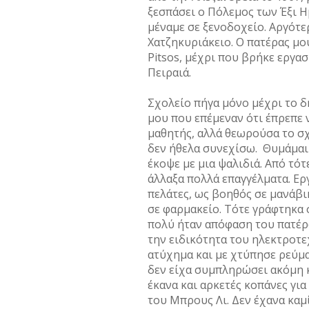
ξεσπάσει ο Πόλεμος των Έξι 
μέναμε σε ξενοδοχείο. Αργότε
Χατζηκυριάκειο. Ο πατέρας μο
Pitsos, μέχρι που βρήκε εργασ
Πειραιά.
Σχολείο πήγα μόνο μέχρι το δ
μου που επέμεναν ότι έπρεπε 
μαθητής, αλλά θεωρούσα το σ
δεν ήθελα συνεχίσω. Θυμάμαι 
έκοψε με μια ψαλιδιά. Από τότ
άλλαξα πολλά επαγγέλματα. Ερ
πελάτες, ως βοηθός σε μανάβι
σε φαρμακείο. Τότε γράφτηκα 
πολύ ήταν απόφαση του πατέρα
την ειδικότητα του ηλεκτροτε
ατύχημα και με χτύπησε ρεύμα
δεν είχα συμπληρώσει ακόμη κ
έκανα και αρκετές κοπάνες για
του Μπρους Λι. Δεν έχανα καμ