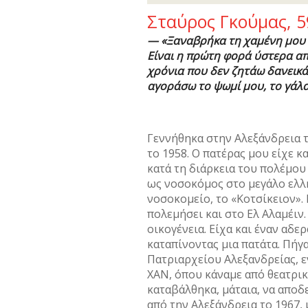
Σταύρος Γκούμας, 5
—
«Ξαναβρήκα τη χαμένη μου 
Είναι η πρώτη φορά ύστερα α
χρόνια που δεν ζητάω δανεικά
αγοράσω το ψωμί μου, το γάλα
Γεννήθηκα στην Αλεξάνδρεια 
το 1958. Ο πατέρας μου είχε κ
κατά τη διάρκεια του πολέμου
ως νοσοκόμος στο μεγάλο ελλ
νοσοκομείο, το «Κοτσίκειον». 
πολεμήσει και στο Ελ Αλαμέιν
οικογένεια. Είχα και έναν αδε
καταπίνοντας μια πατάτα. Πήγ
Πατριαρχείου Αλεξανδρείας, 
ΧΑΝ, όπου κάναμε από θεατρικ
καταβάλθηκα, μάταια, να αποδε
από την Αλεξάνδρεια το 1967,