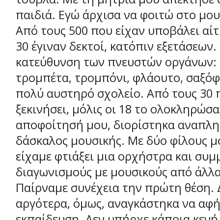
παιδιά. Εγώ άρχισα να φοιτώ στο μου
Από τους 500 που είχαν υποβάλει αίτ
30 έγιναν δεκτοί, κατόπιν εξετάσεων
κατεύθυνση των πνευστών οργάνων: 
τρομπέτα, τρομπόνι, φλάουτο, σαξό
πολύ αυστηρό σχολείο. Από τους 30 
ξεκινήσει, μόλις οι 18 το ολοκληρώσ
αποφοίτησή μου, διορίστηκα αναπλ
δάσκαλος μουσικής. Με δύο φίλους μ
είχαμε φτιάξει μια ορχήστρα και συμ
διαγωνισμούς με μουσικούς από άλλα
Παίρναμε συνέχεια την πρώτη θέση. 
αργότερα, όμως, αναγκάστηκα να αφ
εκπαίδευση. Δεν υπήρχε κάποια κενή 