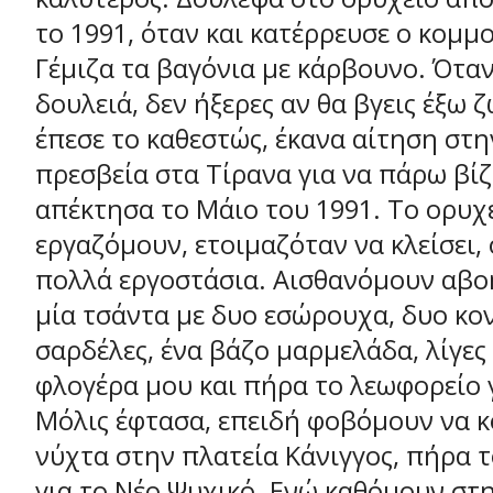
το 1991, όταν και κατέρρευσε ο κομμ
Γέμιζα τα βαγόνια με κάρβουνο. Όταν
δουλειά, δεν ήξερες αν θα βγεις έξω 
έπεσε το καθεστώς, έκανα αίτηση στη
πρεσβεία στα Τίρανα για να πάρω βίζ
απέκτησα το Μάιο του 1991. Το ορυχ
εργαζόμουν, ετοιμαζόταν να κλείσει,
πολλά εργοστάσια. Αισθανόμουν αβο
μία τσάντα με δυο εσώρουχα, δυο κο
σαρδέλες, ένα βάζο μαρμελάδα, λίγες 
φλογέρα μου και πήρα το λεωφορείο 
Μόλις έφτασα, επειδή φοβόμουν να 
νύχτα στην πλατεία Κάνιγγος, πήρα 
για το Νέο Ψυχικό. Ενώ καθόμουν στ