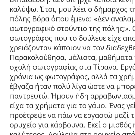
καλύψω. Έτσι, μου λέει ο δήμαρχος τ
πόλης Βόρα όπου έμενα: «Δεν αναλαμ
φωτογραφικό στούντιο της πόλης;». 
φωτογράφος που το δούλευε είχε απ
χρειάζονταν κάποιον να τον διαδεχθε
Παρακολούθησα, μάλιστα, μαθήματα γ
σχολή φωτογραφίας στα Τίρανα. Εργ
χρόνια ως φωτογράφος, αλλά τα χρή
έβγαζα ήταν πολύ λίγα ώστε να μπορ
παντρευτώ. Ήμουν ήδη αρραβωνιασμ
είχα τα χρήματα για το γάμο. Ένας γεί
προέτρεψε να πάω να εργαστώ μαζί τ
ορυχείο για κάρβουνα. Εκεί ο μισθός
καλύτερος. Δούλεψα στο ορυχείο από