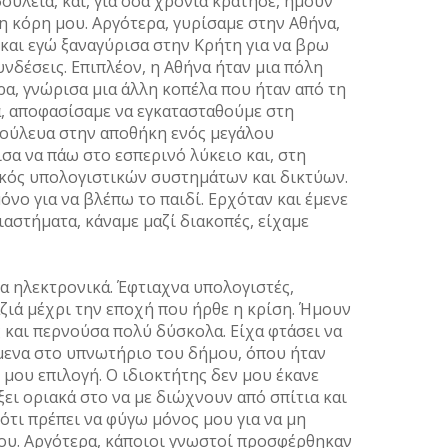
ουλειά, και, για όσα χρόνια κράτησε, ήµουν
 η κόρη µου. Αργότερα, γυρίσαµε στην Αθήνα,
και εγώ ξαναγύρισα στην Κρήτη για να βρω
υνδέσεις. Επιπλέον, η Αθήνα ήταν µια πόλη
ρα, γνώρισα µια άλλη κοπέλα που ήταν από τη
ρα, αποφασίσαµε να εγκατασταθούµε στη
ούλευα στην αποθήκη ενός µεγάλου
σα να πάω στο εσπερινό λύκειο και, στη
ικός υπολογιστικών συστηµάτων και δικτύων.
όνο για να βλέπω το παιδί. Ερχόταν και έµενε
ιαστήµατα, κάναµε µαζί διακοπές, είχαµε
α ηλεκτρονικά. Έφτιαχνα υπολογιστές,
ζιά µέχρι την εποχή που ήρθε η κρίση. Ήµουν
 και περνούσα πολύ δύσκολα. Είχα φτάσει να
Έµενα στο υπνωτήριο του δήµου, όπου ήταν
 µου επιλογή. Ο ιδιοκτήτης δεν µου έκανε
ξει οριακά στο να µε διώχνουν από σπίτια και
ότι πρέπει να φύγω µόνος µου για να µη
ου. Αργότερα, κάποιοι γνωστοί προσφέρθηκαν