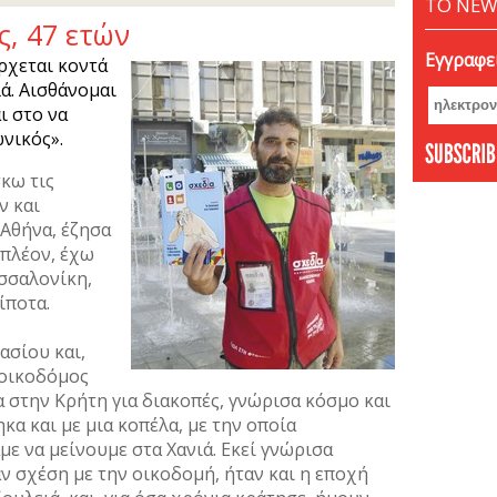
ΤΟ NEW
, 47 ετών
Εγγραφεί
έρχεται κοντά
λά. Αισθάνοµαι
ι στο να
ωνικός».
κω τις
ν και
Αθήνα, έζησα
 πλέον, έχω
σσαλονίκη,
τίποτα.
ασίου και,
 οικοδόµος
α στην Κρήτη για διακοπές, γνώρισα κόσµο και
κα και µε µια κοπέλα, µε την οποία
ε να µείνουµε στα Χανιά. Εκεί γνώρισα
 σχέση µε την οικοδοµή, ήταν και η εποχή