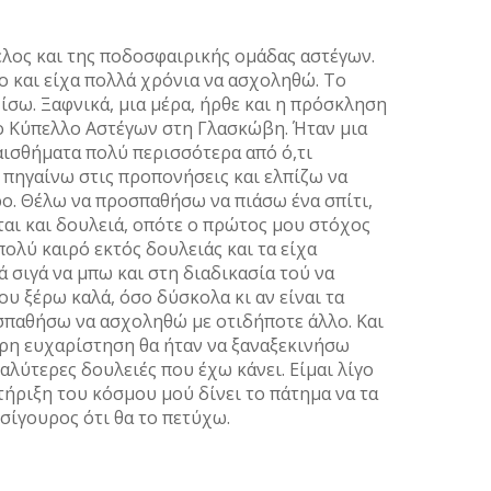
έλος και της ποδοσφαιρικής οµάδας αστέγων.
 και είχα πολλά χρόνια να ασχοληθώ. Το
ίσω. Ξαφνικά, µια µέρα, ήρθε και η πρόσκληση
ο Κύπελλο Αστέγων στη Γλασκώβη. Ήταν µια
αισθήµατα πολύ περισσότερα από ό,τι
πηγαίνω στις προπονήσεις και ελπίζω να
ο. Θέλω να προσπαθήσω να πιάσω ένα σπίτι,
εται και δουλειά, οπότε ο πρώτος µου στόχος
 πολύ καιρό εκτός δουλειάς και τα είχα
ά σιγά να µπω και στη διαδικασία τού να
υ ξέρω καλά, όσο δύσκολα κι αν είναι τα
σπαθήσω να ασχοληθώ µε οτιδήποτε άλλο. Και
ερη ευχαρίστηση θα ήταν να ξαναξεκινήσω
αλύτερες δουλειές που έχω κάνει. Είµαι λίγο
τήριξη του κόσµου µού δίνει το πάτηµα να τα
 σίγουρος ότι θα το πετύχω.