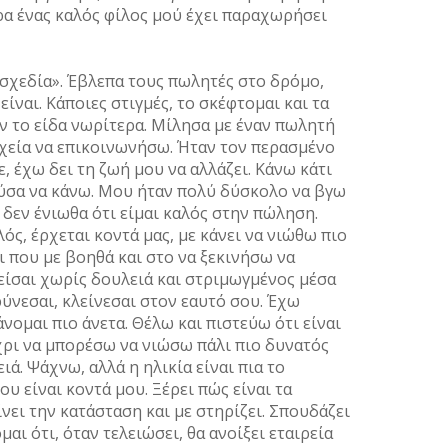
ρα ένας καλός φίλος µού έχει παραχωρήσει
«σχεδία». Έβλεπα τους πωλητές στο δρόµο,
είναι. Κάποιες στιγµές, το σκέφτοµαι και τα
ν το είδα νωρίτερα. Μίλησα µε έναν πωλητή
ιχεία να επικοινωνήσω. Ήταν τον περασµένο
, έχω δει τη ζωή µου να αλλάζει. Κάνω κάτι
ούσα να κάνω. Μου ήταν πολύ δύσκολο να βγω
δεν ένιωθα ότι είµαι καλός στην πώληση.
ός, έρχεται κοντά µας, µε κάνει να νιώθω πιο
ι που µε βοηθά και στο να ξεκινήσω να
 είσαι χωρίς δουλειά και στριµωγµένος µέσα
νεσαι, κλείνεσαι στον εαυτό σου. Έχω
άνοµαι πιο άνετα. Θέλω και πιστεύω ότι είναι
χρι να µπορέσω να νιώσω πάλι πιο δυνατός
ιά. Ψάχνω, αλλά η ηλικία είναι πια το
υ είναι κοντά µου. Ξέρει πώς είναι τα
νει την κατάσταση και µε στηρίζει. Σπουδάζει
αι ότι, όταν τελειώσει, θα ανοίξει εταιρεία