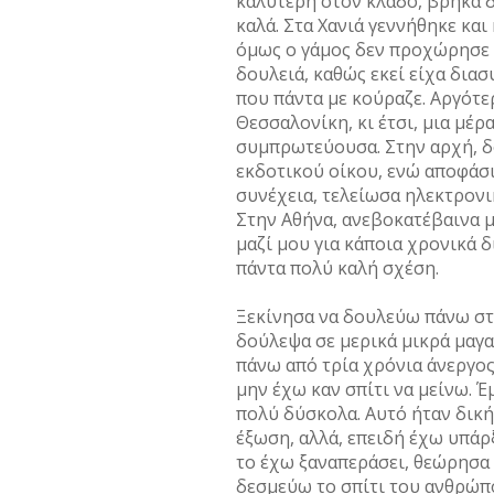
καλύτερη στον κλάδο, βρήκα δ
καλά. Στα Χανιά γεννήθηκε και
όµως ο γάµος δεν προχώρησε 
δουλειά, καθώς εκεί είχα διασ
που πάντα µε κούραζε. Αργότε
Θεσσαλονίκη, κι έτσι, µια µέ
συµπρωτεύουσα. Στην αρχή, δ
εκδοτικού οίκου, ενώ αποφάσι
συνέχεια, τελείωσα ηλεκτρον
Στην Αθήνα, ανεβοκατέβαινα µ
µαζί µου για κάποια χρονικά δ
πάντα πολύ καλή σχέση.
Ξεκίνησα να δουλεύω πάνω στ
δούλεψα σε µερικά µικρά µαγα
πάνω από τρία χρόνια άνεργος
µην έχω καν σπίτι να µείνω. 
πολύ δύσκολα. Αυτό ήταν δική
έξωση, αλλά, επειδή έχω υπάρ
το έχω ξαναπεράσει, θεώρησα 
δεσµεύω το σπίτι του ανθρώπ