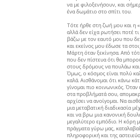
να µε φιλοξενήσουν, και σήµε
ένα δωµάτιο στο σπίτι του.
Τότε ήρθε στη ζωή µου και η 
αλλά δεν είχα ρωτήσει ποτέ τι 
βάζω µε τον εαυτό µου που δε
και εκείνος µου έδωσε τα στο
Μάρτη όταν ξεκίνησα. Από τότε
που δεν πίστευα ότι θα µπορ
στους δρόµους να πουλάω και 
Όµως, ο κόσµος είναι πολύ καλ
καλά. Αισθάνοµαι ότι κάνω κάτ
γίνοµαι πιο κοινωνικός. Όταν
στα προβλήµατά σου, αποµακρύ
αρχίσει να ανοίγοµαι. Να αισθ
µια µεταβατική διαδικασία µέ
και να βρω µια κανονική δουλε
µεγαλύτερο εµπόδιο. Η κόρη µο
πράγµατα γύρω µας, καταλαβαί
πληροφορική και της αστειεύοµ