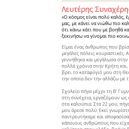
Λευτέρης Συναχέρης
«Ο κόσµος είναι πολύ καλός, 
µας, µε κάνει να νιώθω πιο κα
ότι κάνω κάτι που µε βοηθά κα
ξεκινήσω να γίνοµαι πιο κοιν
Eίµαι ένας άνθρωπος που βρίσ
µεγάλες πόλεις κουραστικές. Α
γεννήθηκα και µεγάλωσα στην 
πολλά χρόνια στην Κρήτη και,
βρει το καταφύγιό µου στη Θε
την οποία δεν την αλλάζω µε 
Σχολείο πήγα µέχρι τη Β’ Γυµν
στη συνέχεια, εργαζόµουν ως
στα καλούπια. Στα 22 µου, πήγ
µου άρεσε πολύ. Εκεί γνωρίστη
παντρευτήκαµε και αποφασίσαµ
κάποιους ανθρώπους που είχαν