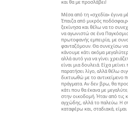
και θα µε προσλάβει!
Μέσα από τη «σχεδία» έγινα µ
Έπαιζα από µικρός ποδόσφαιρο
ξεκίνησα και θέλω να το συνεχ
να αγωνιστώ σε ένα Παγκόσµι
πρωτοφανής εµπειρία, µε συν
φανταζόµουν. Θα συνεχίσω να 
κάνουµε κάτι ακόµα µεγαλύτερ
αλλά αυτό για να γίνει χρειάζ
είναι µια δουλειά. Είχα µείνει
παρατήσει λίγο, αλλά θέλω σιγ
δικτυωθώ µε το αντικείµενο πο
πράγµατα. Αν δεν βρω, θα προ
κάτι που θα έκανα µε µεγαλύτ
στην οικοδοµή. Ήταν από τις κ
αγχώδης, αλλά το παλεύω. Η σ
καταφέρω και, σταδιακά, είµαι