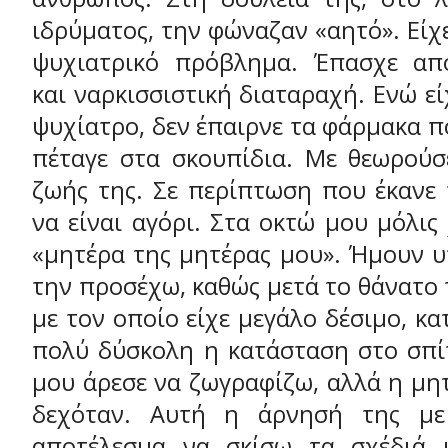
ιδρύματος, την φώναζαν «αητό». Είχ
ψυχιατρικό πρόβλημα. Έπασχε από
και ναρκισσιστική διαταραχή. Ενώ εί
ψυχίατρο, δεν έπαιρνε τα φάρμακα πο
πέταγε στα σκουπίδια. Με θεωρούσ
ζωής της. Σε περίπτωση που έκανε 
να είναι αγόρι. Στα οκτώ μου μόλις 
«μητέρα της μητέρας μου». Ήμουν 
την προσέχω, καθώς μετά το θάνατο 
με τον οποίο είχε μεγάλο δέσιμο, κ
πολύ δύσκολη η κατάσταση στο σπίτ
μου άρεσε να ζωγραφίζω, αλλά η μη
δεχόταν. Αυτή η άρνησή της με 
αποτέλεσμα να σκίσω τα σχέδιά 