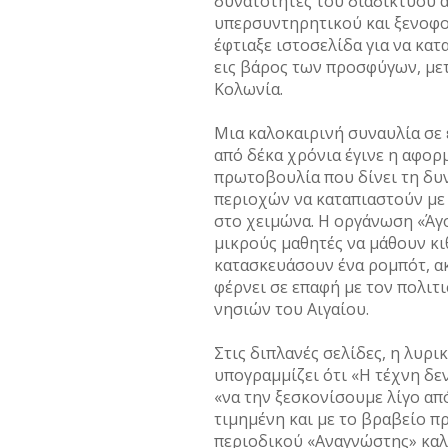
δυνατότητες του διαδικτύου 
υπερσυντηρητικού και ξενοφο
έφτιαξε ιστοσελίδα για να κα
εις βάρος των προσφύγων, με
Κολωνία.
Μια καλοκαιρινή συναυλία σε 
από δέκα χρόνια έγινε η αφορ
πρωτοβουλία που δίνει τη δυ
περιοχών να καταπιαστούν με
στο χειμώνα. Η οργάνωση «Άγο
μικρούς μαθητές να μάθουν κι
κατασκευάσουν ένα ρομπότ, ακ
φέρνει σε επαφή με τον πολι
νησιών του Αιγαίου.
Στις διπλανές σελίδες, η λυρ
υπογραμμίζει ότι «Η τέχνη δε
«να την ξεσκονίσουμε λίγο απ
τιμημένη και με το βραβείο 
περιοδικού «Αναγνώστης» καλλ