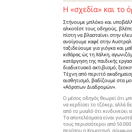
Η «σχεδία» και το 
Στήνουμε μπλόκο και υποβάλ
αλκοτέστ τους οδηγούς, βλέπ
πίστη να βλασταίνει στην ελευ
ανοίγουμε καφέ στην Αυστραλ
ταξιδεύουμε για γιόγκα και μ
κιθάρας ώς τη Χάλκη, αγωνιζό
κατάργηση της παιδικής εργασ
διαδικτυακό ακτιβισμό, ξεσκο
Τέχνη από περιττό ακαδημαϊσ
αισθητισμό, βαδίζουμε στα μ
«Αόρατων Διαδρομών».
Ο μέσος οδηγός θεωρεί ότι μπ
να κερδίσει το τζόκερ, αλλά δ
από το μυαλό ότι κινδυνεύει 
Τα αποτελέσματα είναι γνωστά
τους περισσότεροι από 50.00
περίπου η Κομοτηνή, σύμφωνα