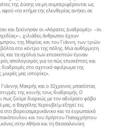
γέτες της Δύσης να μη συμπεριφέρονται ως
 αφού «το κτήμα της ελευθερίας ανήκει σε
ταν και ξεκίνησαν οι «Αόρατες Διαδρομές» –οι
σχεδίας»–, χιλιάδες άνθρωποι έχουν
μπρου, της Μαρίας και του Γιάννη, των τριών
 βόλτα στο κέντρο της πόλης. Μια αυθόρμητη
ύς και τα σχόλια των επισκεπτών έγιναν
κρός απολογισμός για το πώς επισκέπτες και
ς διαδρομές στο σχετικό αφιέρωμα της
ς μικρές μας ιστορίες».
 Γιάννης Μακρής και ο 32χρονος μπασίστας
στιγμές της κοινής τους διαδρομής. Ο
ι πως ζούμε διαρκώς με τον αδιόρατο φόβο
 μας, ο Βαγγέλης Χερουβείμ εξηγεί τις
σα στο βορειοαμερικάνικο και το ευρωπαϊκό
Μπακόπουλου και του Χρήστου Παπαχρήστου
ικόνες στην Αθήνα και τη Θεσσαλονίκη