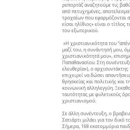
ρεπορτάζ αναζητούμε τις βαθύτ
από πετυχημένες, αποτελεσματ
τροχαίων που εφαρμόζονται στο
είσαι ηλίθιος» είναι ο τίτλος
του εξωτερικού.
«Η χριστιανικότητα του “απέν
μαζί του, η συνάντησή μου, όμω
χριστιανικότητά μου», επισημ
Παπαθανασίου. Στη συνέντευξή
ελευθερία»), ο αρχισυντάκτης
επιχειρεί να δώσει απαντήσεις
θρησκείας και πολιτικής και τ
κοινωνική αλληλεγγύη. Ξεκαθα
ταυτότητας με φυλετικούς όρ
χριστιανισμού.
Σε άλλη συνέντευξη, ο βραβευ
Σατιάρτι μιλάει για τον δικό 
Σήμερα, 168 εκατομμύρια παι