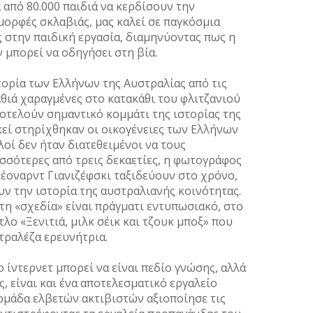
 από 80.000 παιδιά να κερδίσουν την
μορφές σκλαβιάς, μας καλεί σε παγκόσμια
ς στην παιδική εργασία, διαμηνύοντας πως η
μπορεί να οδηγήσει στη βία.
στορία των Ελλήνων της Αυστραλίας από τις
αθιά χαραγμένες στο κατακάθι του φλιτζανιού
ποτελούν σημαντικό κομμάτι της ιστορίας της
κεί στηρίχθηκαν οι οικογένειες των Ελλήνων
οί δεν ήταν διατεθειμένοι να τους
σσότερες από τρεις δεκαετίες, η φωτογράφος
Λέοναρντ Γιανιζέφσκι ταξιδεύουν στο χρόνο,
 την ιστορία της αυστραλιανής κοινότητας.
τη «σχεδία» είναι πράγματι εντυπωσιακό, στο
τλο «Ξενιτιά, μιλκ σέικ και τζουκ μποξ» που
ραλέζα ερευνήτρια.
 ίντερνετ μπορεί να είναι πεδίο γνώσης, αλλά
, είναι και ένα αποτελεσματικό εργαλείο
ομάδα ελβετών ακτιβιστών αξιοποίησε τις