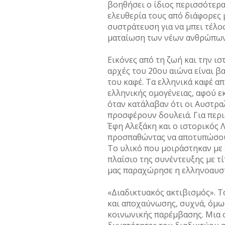
βοηθήσει ο ίδιος περισσότερα
ελευθερία τους από διάφορες 
συστράτευση για να μπει τέλο
ματαίωση των νέων ανθρώπων 
Εικόνες από τη ζωή και την ι
αρχές του 20ου αιώνα είναι β
του καφέ. Τα ελληνικά καφέ α
ελληνικής ομογένειας, αφού ε
όταν κατάλαβαν ότι οι Αυστραλ
προσφέρουν δουλειά. Για περι
Έφη Αλεξάκη και ο ιστορικός 
προσπαθώντας να αποτυπώσουν
Το υλικό που μοιράστηκαν με 
πλαίσιο της συνέντευξης με τί
μας παραχώρησε η ελληνοαυστ
«Διαδικτυακός ακτιβισμός». Το
και αποχαύνωσης, συχνά, όμως
κοινωνικής παρέμβασης. Μια 