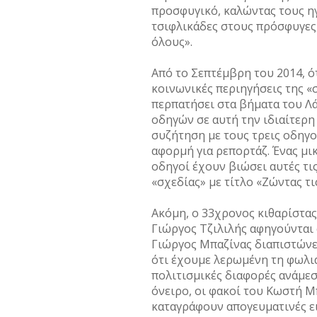
προσφυγικό, καλώντας τους η
τσιφλικάδες στους πρόσφυγες,
όλους».
Από το Σεπτέμβρη του 2014, ό
κοινωνικές περιηγήσεις της «
περπατήσει στα βήματα του Λά
οδηγών σε αυτή την ιδιαίτερη
συζήτηση με τους τρεις οδηγο
αφορμή για ρεπορτάζ. Ένας μι
οδηγοί έχουν βιώσει αυτές τι
«σχεδίας» με τίτλο «Ζώντας τι
Ακόμη, ο 33χρονος κιθαρίστας
Γιώργος Τζιλιλής αφηγούνται 
Γιώργος Μπαζίνας διαπιστώνε
ότι έχουμε λερωμένη τη φωλιά
πολιτισμικές διαφορές ανάμε
όνειρο, οι φακοί του Κωστή 
καταγράφουν απογευματινές ε