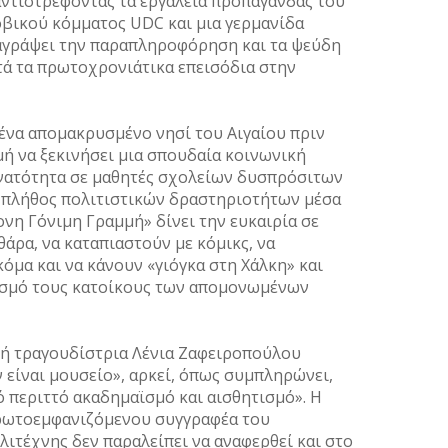
αντιστρέφοντας τα εργαλεία προπαγάνδας του
βικού κόμματος UDC και μια γερμανίδα
ταγράψει την παραπληροφόρηση και τα ψεύδη
τά τα πρωτοχρονιάτικα επεισόδια στην
ένα απομακρυσμένο νησί του Αιγαίου πριν
μή να ξεκινήσει μια σπουδαία κοινωνική
νατότητα σε μαθητές σχολείων δυσπρόσιτων
 πλήθος πολιτιστικών δραστηριοτήτων μέσα
νη Γόνιμη Γραμμή» δίνει την ευκαιρία σε
θάρα, να καταπιαστούν με κόμικς, να
όμα και να κάνουν «γιόγκα στη Χάλκη» και
τισμό τους κατοίκους των απομονωμένων
ική τραγουδίστρια Λένια Ζαφειροπούλου
ν είναι μουσείο», αρκεί, όπως συμπληρώνει,
ό περιττό ακαδημαϊσμό και αισθητισμό». Η
πρωτοεμφανιζόμενου συγγραφέα του
ιτέχνης δεν παραλείπει να αναφερθεί και στο