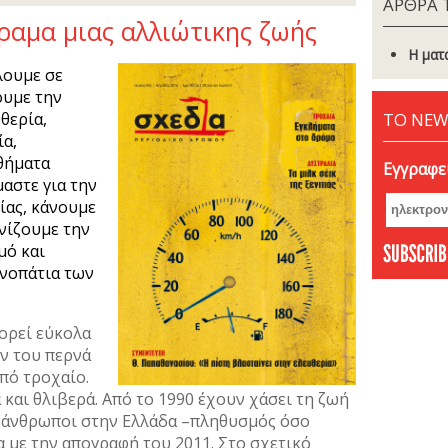
ΑΡΘΡΑ 
όραμα μιας αλλιώτικης ζωής
Η ματ
λουμε σε
ουμε την
θερία,
ΤΟ NEW
ία,
αθήματα
Εγγραφεί
μαστε για την
ίας, κάνουμε
νίζουμε την
μό και
ονοπάτια των
ορεί εύκολα
εν του περνά
από τροχαίο.
 και θλιβερά. Από το 1990 έχουν χάσει τη ζωή
0 άνθρωποι στην Ελλάδα –πληθυσμός όσο
 με την απογραφή του 2011. Στο σχετικό