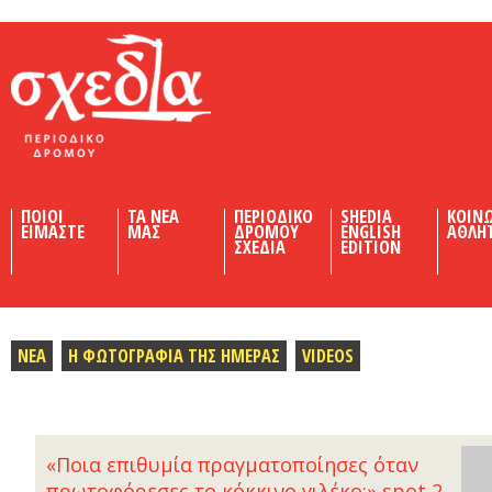
Shedia
ΠΟΙΟΙ
ΤΑ ΝΕΑ
ΠΕΡΙΟΔΙΚΟ
SHEDIA
ΚΟΙΝ
ΕΙΜΑΣΤΕ
ΜΑΣ
ΔΡΟΜΟΥ
ENGLISH
ΑΘΛΗ
ΣΧΕΔΙΑ
EDITION
ΝΕΑ
Η ΦΩΤΟΓΡΑΦΙΑ ΤΗΣ ΗΜΕΡΑΣ
VIDEOS
«Ποια επιθυμία πραγματοποίησες όταν
πρωτοφόρεσες το κόκκινο γιλέκο;» spot 2