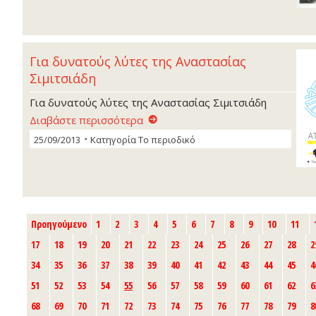
Για δυνατούς λύτες της Αναστασίας
Σιµιτσιάδη
Για δυνατούς λύτες της Αναστασίας Σιµιτσιάδη
Διαβάστε περισσότερα
25/09/2013
Κατηγορία
Το περιοδικό
Προηγούμενο
1
2
3
4
5
6
7
8
9
10
11
17
18
19
20
21
22
23
24
25
26
27
28
2
34
35
36
37
38
39
40
41
42
43
44
45
4
51
52
53
54
55
56
57
58
59
60
61
62
6
68
69
70
71
72
73
74
75
76
77
78
79
8